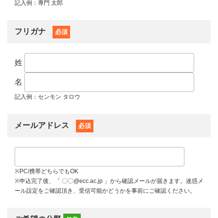
記入例：專門 太郎
フリガナ
必須
姓
名
記入例：センモン タロウ
メールアドレス
必須
※PC/携帯どちらでもOK
※申込完了後、「 〇〇@ecc.ac.jp 」から確認メールが届きます。迷惑メ
ール設定をご確認頂き、受信可能かどうかを事前にご確認ください。