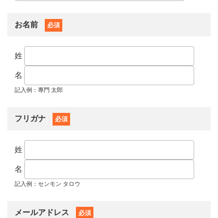
お名前
必須
姓
名
記入例：專門 太郎
フリガナ
必須
姓
名
記入例：センモン タロウ
メールアドレス
必須